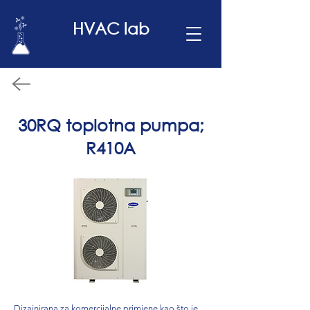
HVAC lab
30RQ toplotna pumpa;
R410A
Dizajnirana za komercijalne primjene kao što je