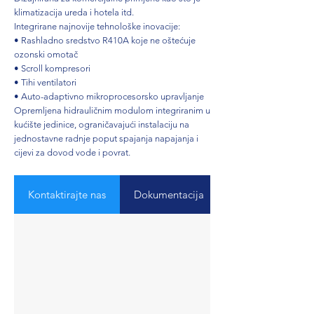
klimatizacija ureda i hotela itd.
Integrirane najnovije tehnološke inovacije:
• Rashladno sredstvo R410A koje ne oštećuje
ozonski omotač
• Scroll kompresori
• Tihi ventilatori
• Auto-adaptivno mikroprocesorsko upravljanje
Opremljena hidrauličnim modulom integriranim u
kućište jedinice, ograničavajući instalaciju na
jednostavne radnje poput spajanja napajanja i
cijevi za dovod vode i povrat.
Kontaktirajte nas
Dokumentacija