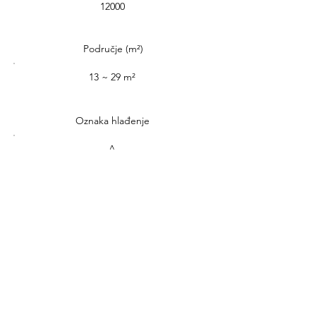
12000
Područje (m²)
13 ~ 29 m²
Oznaka hlađenje
A
Oznaka grijanje
A+