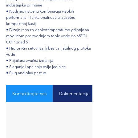
industrijske primjene
• Nudi jedinstvenu kombinaciju visokih
performansi i funkcionalnosti u izuzetno
kompaktnoj šasiji
• Dizajnirana za visokotemperaturno grijanje sa
mogućom proizvodnjom tople vode do 65°C i
COP iznad 5
• Hidronični setovi sa ili bez varijabilnog protoka
vode
• Pojačana zvučna izolacija
• Slaganje i spajanje dvije jedinice
• Plug and play pristup
Kontaktirajte nas
Dokumentacija