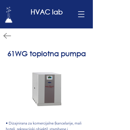
HVAC lab
61WG toplotna pumpa
• Dizajnirana za komercijalne (kancelarije, mali
hoteli, rekreacijski objekti), stambene i