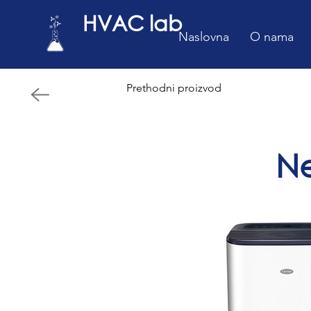
HVAC lab
Naslovna
O nama
Prethodni proizvod
Ne