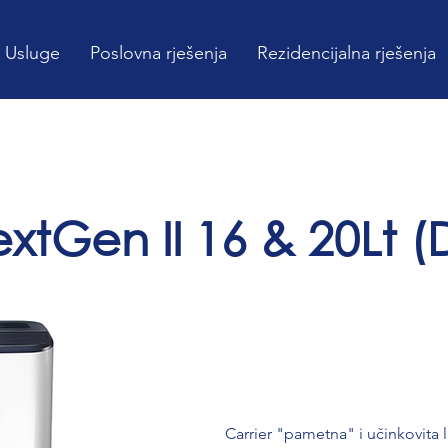
Usluge
Poslovna rješenja
Rezidencijalna rješenja
xtGen II 16 & 20Lt (
Carrier "pametna" i učinkovita l