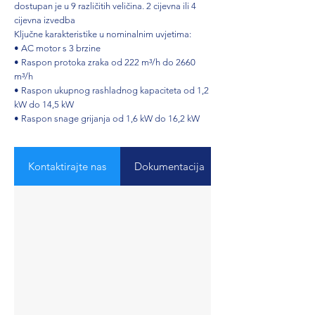
dostupan je u 9 različitih veličina. 2 cijevna ili 4
cijevna izvedba
Ključne karakteristike u nominalnim uvjetima:
• AC motor s 3 brzine
• Raspon protoka zraka od 222 m³/h do 2660
m³/h
• Raspon ukupnog rashladnog kapaciteta od 1,2
kW do 14,5 kW
• Raspon snage grijanja od 1,6 kW do 16,2 kW
Kontaktirajte nas
Dokumentacija