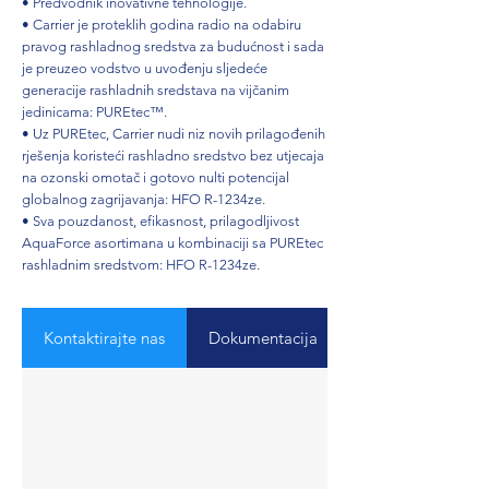
• Predvodnik inovativne tehnologije.
• Carrier je proteklih godina radio na odabiru
pravog rashladnog sredstva za budućnost i sada
je preuzeo vodstvo u uvođenju sljedeće
generacije rashladnih sredstava na vijčanim
jedinicama: PUREtec™.
• Uz PUREtec, Carrier nudi niz novih prilagođenih
rješenja koristeći rashladno sredstvo bez utjecaja
na ozonski omotač i gotovo nulti potencijal
globalnog zagrijavanja: HFO R-1234ze.
• Sva pouzdanost, efikasnost, prilagodljivost
AquaForce asortimana u kombinaciji sa PUREtec
rashladnim sredstvom: HFO R-1234ze.
Kontaktirajte nas
Dokumentacija