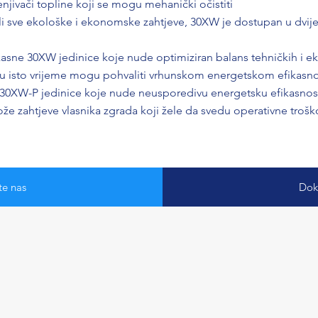
enjivači topline koji se mogu mehanički očistiti
li sve ekološke i ekonomske zahtjeve, 30XW je dostupan u dvije
kasne 30XW jedinice koje nude optimiziran balans tehničkih i 
 u isto vrijeme mogu pohvaliti vrhunskom energetskom efikasn
 30XW-P jedinice koje nude neusporedivu energetsku efikasnos
rože zahtjeve vlasnika zgrada koji žele da svedu operativne tro
te nas
Dok