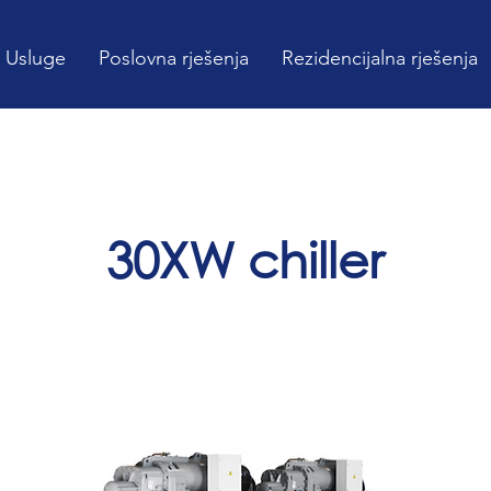
Usluge
Poslovna rješenja
Rezidencijalna rješenja
30XW chiller