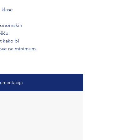
 klase
ekonomskih
ošću.
t kako bi
škove na minimum.
umentacija