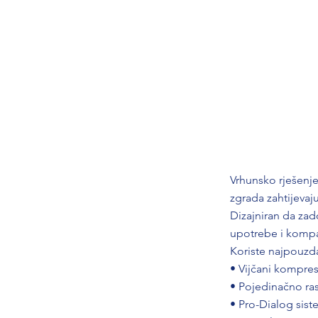
Vrhunsko rješenje 
zgrada zahtijevaj
Dizajniran da zad
upotrebe i kompa
Koriste najpouzd
• Vijčani kompres
• Pojedinačno ra
• Pro-Dialog sist