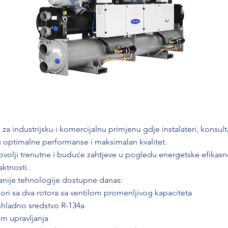
za industrijsku i komercijalnu primjenu gdje instalateri, konsultan
u optimalne performanse i maksimalan kvalitet.
ovolji trenutne i buduće zahtjeve u pogledu energetske efikasnos
ktnosti.
anije tehnologije dostupne danas:
ori sa dva rotora sa ventilom promenljivog kapaciteta
shladno sredstvo R-134a
em upravljanja