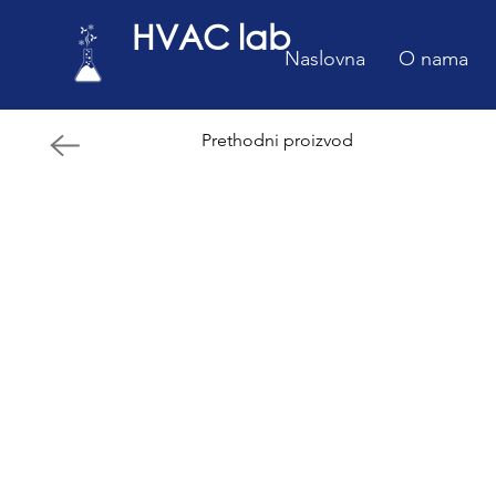
HVAC lab
Naslovna
O nama
Prethodni proizvod