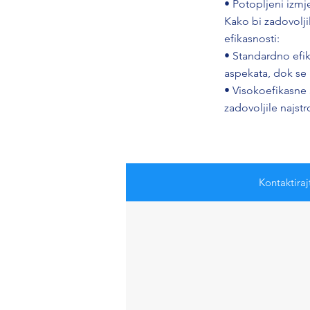
• Potopljeni izmj
Kako bi zadovolji
efikasnosti:
• Standardno efi
aspekata, dok se
• Visokoefikasne
zadovoljile najst
Kontaktiraj