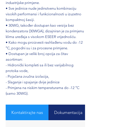
industrijske primjene.
• Sve jedinice nude jedinstvenu kombinaciju
visokih performansi i funkcionalnosti u izuzetno
kompaktnoj šasiji.
• 30WG, također dostupan kao verzija bez
kondenzatora (30WGA), dizajniran je za primjenu
klima uređaja s visokom ESEER vrijednošću.
• Kako mogu proizvesti rashlađenu vodu do -12
°C, pogodni su i za procesne primjene.
• Dostupan je veliki broj opcija za čitav
asortiman:
- Hidronički kompleti sa ili bez varijabilnog
protoka vode,
- Pojačana zvučna izolacija,
- Slaganje i spajanje dvije jedinice
- Primjena na niskim temperaturama do -12 °C
(samo 30WG).
Kontaktirajte nas
Dokumentacija