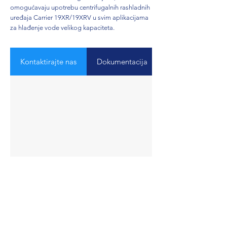
omogućavaju upotrebu centrifugalnih rashladnih
uređaja Carrier 19XR/19XRV u svim aplikacijama
za hlađenje vode velikog kapaciteta.
Kontaktirajte nas
Dokumentacija