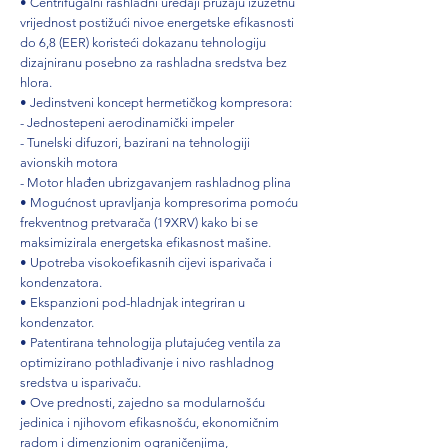
• Centrifugalni rashladni uređaji pružaju izuzetnu
vrijednost postižući nivoe energetske efikasnosti
do 6,8 (EER) koristeći dokazanu tehnologiju
dizajniranu posebno za rashladna sredstva bez
hlora.
• Jedinstveni koncept hermetičkog kompresora:
- Jednostepeni aerodinamički impeler
- Tunelski difuzori, bazirani na tehnologiji
avionskih motora
- Motor hlađen ubrizgavanjem rashladnog plina
• Mogućnost upravljanja kompresorima pomoću
frekventnog pretvarača (19XRV) kako bi se
maksimizirala energetska efikasnost mašine.
• Upotreba visokoefikasnih cijevi isparivača i
kondenzatora.
• Ekspanzioni pod-hladnjak integriran u
kondenzator.
• Patentirana tehnologija plutajućeg ventila za
optimizirano pothlađivanje i nivo rashladnog
sredstva u isparivaču.
• Ove prednosti, zajedno sa modularnošću
jedinica i njihovom efikasnošću, ekonomičnim
radom i dimenzionim ograničenjima,